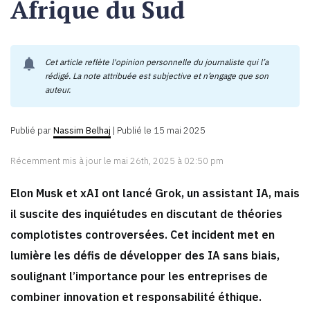
Afrique du Sud
notifications
Cet article reflète l'opinion personnelle du journaliste qui l’a
rédigé. La note attribuée est subjective et n’engage que son
auteur.
Publié par
Nassim Belhaj
|
Publié le 15 mai 2025
Récemment mis à jour le mai 26th, 2025 à 02:50 pm
Elon Musk et xAI ont lancé Grok, un assistant IA, mais
il suscite des inquiétudes en discutant de théories
complotistes controversées. Cet incident met en
lumière les défis de développer des IA sans biais,
soulignant l’importance pour les entreprises de
combiner innovation et responsabilité éthique.